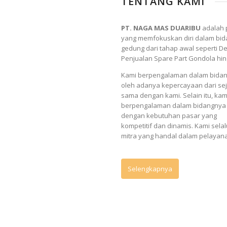
TENTANG KAMI
PT. NAGA MAS DUARIBU
adalah 
yang memfokuskan diri dalam bid
gedung dari tahap awal seperti 
Penjualan Spare Part Gondola hi
Kami berpengalaman dalam bidang
oleh adanya kepercayaan dari sej
sama dengan kami. Selain itu, k
berpengalaman dalam bidangnya s
dengan kebutuhan pasar yang
kompetitif dan dinamis. Kami sel
mitra yang handal dalam pelayana
Selengkapnya