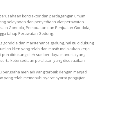
perusahaan kontraktor dan perdagangan umum
ang pelayanan dan penyediaan alat perawatan
Desain Gondola, Pembuatan dan Penjualan Gondola,
ngga tahap Perawatan Gedung.
 gondola dan maintenance gedung, hal itu didukung
umlah klien yang telah dan masih melakukan kerja
ami pun didukung oleh sumber daya manusia yang
erta ketersediaan peralatan yang disesuaikan
alu berusaha menjadi yang terbaik dengan menjadi
n yang telah memenuhi syarat-syarat pengujian.